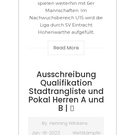
spielen weiterhin mit 6er
Mannschaften. Im
Nachwuchsbereich U15 wird die
Liga durch SV Eintracht
Hohenwarthe aufgefüllt.
Read More
Ausschreibung
Qualifikation
Stadtrangliste und
Pokal Herren A und
B |
By
Henning Wilckens
Jan.-16-2023
Wettkämpfe