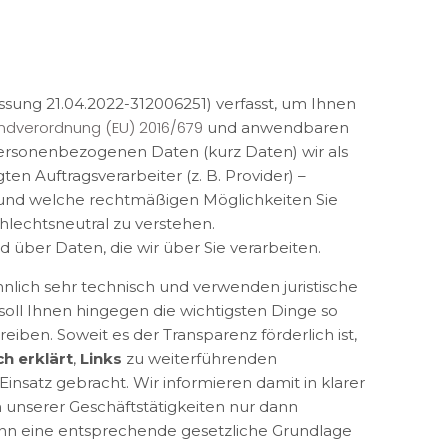
sung 21.04.2022-312006251) verfasst, um Ihnen
dverordnung (EU) 2016/679
und anwendbaren
personenbezogenen Daten (kurz Daten) wir als
en Auftragsverarbeiter (z. B. Provider) –
 und welche rechtmäßigen Möglichkeiten Sie
hlechtsneutral zu verstehen.
 über Daten, die wir über Sie verarbeiten.
lich sehr technisch und verwenden juristische
soll Ihnen hingegen die wichtigsten Dinge so
iben. Soweit es der Transparenz förderlich ist,
ch erklärt
,
Links
zu weiterführenden
insatz gebracht. Wir informieren damit in klarer
 unserer Geschäftstätigkeiten nur dann
n eine entsprechende gesetzliche Grundlage