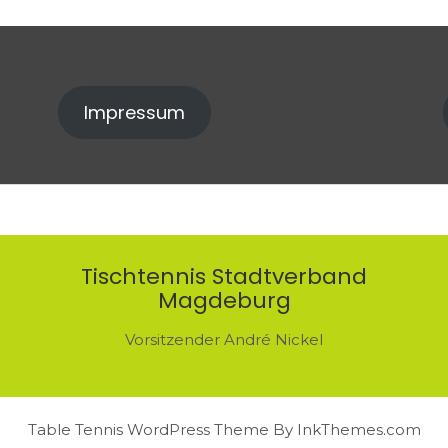
Impressum
Tischtennis Stadtverband
Magdeburg
Vorsitzender André Nickel
Table Tennis WordPress Theme By InkThemes.com